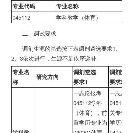
专业代码
专业名称
045112
学科教学（体育）
二、调试要求
调剂生源的筛选按下表调剂遴选要求1、
2、3依次进行，生源不足依序递补。
专业名
调剂遴选
调剂遴选
研究方向
称
要求1
要求2
一志愿报考
一志愿报
045112学科
0451教
（体育），前
关专业，
置学历专业为
学历专业
学科教
040201体育
040201