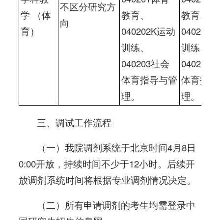
不区分研究方
学 （体
教育、
教育、
向
育）
040202K运动
040202
训练、
训练、
040203社会
040203
体育指导与管
体育指导
理。
理。
三、调试工作流程
（一）我院调剂系统于北京时间4月8日
0:00开放，持续时间不少于12小时。后续开
放调剂系统时间将根据专业调剂情况决定。
（二）所有申请调剂的考生均需登录中