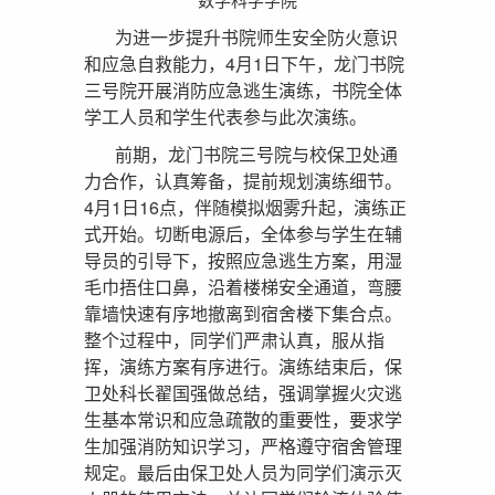
为进一步提升书院师生安全防火意识
和应急自救能力，4月1日下午，龙门书院
三号院开展消防应急逃生演练，书院全体
学工人员和学生代表参与此次演练。
前期，龙门书院三号院与校保卫处通
力合作，认真筹备，提前规划演练细节。
4月1日16点，伴随模拟烟雾升起，演练正
式开始。切断电源后，全体参与学生在辅
导员的引导下，按照应急逃生方案，用湿
毛巾捂住口鼻，沿着楼梯安全通道，弯腰
靠墙快速有序地撤离到宿舍楼下集合点。
整个过程中，同学们严肃认真，服从指
挥，演练方案有序进行。演练结束后，保
卫处科长翟国强做总结，强调掌握火灾逃
生基本常识和应急疏散的重要性，要求学
生加强消防知识学习，严格遵守宿舍管理
规定。最后由保卫处人员为同学们演示灭