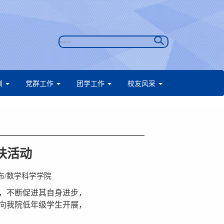
训
党群工作
团学工作
校友风采
扶活动
息发布/数学科学学院
，不断促进其自身进步，
面向我院低年级学生开展，