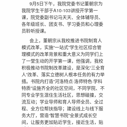
9月5日下午，我院党委书记董朝宗为
我院学生干部于A10-103讲授开学第一
课，院党委副书记马天天、全体辅导员、
各年级班长、团支书、学习委员和心理委
员聆听授课。
会上，董朝宗从我校推进书院制育人
模式改革，实施“一站式”学生社区综合管
理模式的改革背景和重大意义为同学们上
了一堂生动的开学第一课，他强调，我校
积极推动书院制改革建设，是深化“三全育
人”改革、落实立德树人根本任务的有力举
措。书院内打造“河洛特点·洛师特色·学科
特质”设施齐全的社区空间，不同学院、不
同专业学生混住生活社区，思想碰撞，交
流互动；学业导师和育人导师全员、全过
程、全方位帮扶指导；建设线上与线下服
务大厅，营造“智慧书院”全景式成长空
间，让服务更加贴近学生，接近生活，贴