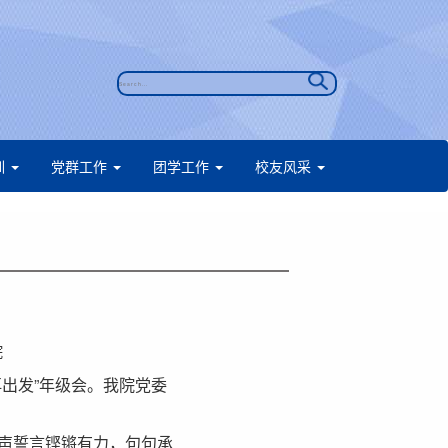
训
党群工作
团学工作
校友风采
院
航再出发”年级会。我院党委
声誓言铿锵有力，句句承