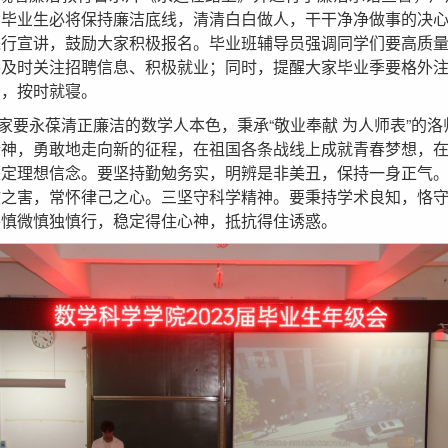
了毕业生必将保持廉洁底线，清清白白做人，干干净净做事的决
进行宣讲，鼓励大家积极报名。毕业班辅导员强调同学们要高质
要及时关注招聘信息、积极就业；同时，提醒大家毕业季要格外
出，按时就寝。
家要永葆清正廉洁的数学人本色，秉承“敬业奉献 为人师表”的
精神，勇敢地走向新的征程，在祖国各条战线上成就青春梦想，
坚定理想信念。要坚持勤勉务实，明辨是非美丑，保持一身正气
欲之害，常怀律己之心。三坚守科学精神。要秉持学术良知，恪
要慎微慎独慎行，稳定得住心神，抵抗得住诱惑。