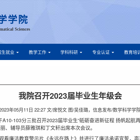
学学院
matical Sciences
招生就业
教学工作
学科科研
专业认证
教育培
我院召开2023届毕业生年级会
2023年05月11日 22:27 文/席悦文 图/吴佳璐，信息发布/数学科学学
于A10-103分三批召开2023届毕业生“砥砺奋进新征程 扬帆起
张丽、辅导员薛雅琪和丁文轩出席本次会议。
观看廉洁教育警示片《永远在路上》并进行了廉洁承诺宣誓，声