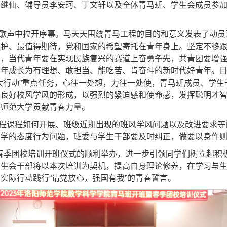
赵继仙、辅导员李安珂、丁文轩以及全体青马班、学生会成员参
歌声中拉开序幕。马天天围绕青马工程的目的和意义发表了动员
爱护、最值得期待，党和国家的希望寄托在青年身上。坚定不移
命，当代青年要在实现民族复兴的赛道上奋勇争先，共青团要增
青年成长为有理想、敢担当、能吃苦、肯奋斗的新时代好青年。
大行动”重点任务，心往一处想，力往一处使，青马班成员、学生
进良好校风学风的形成，以强烈的紧迫感和使命感，发挥聪明才
平师范大学贡献青春力量。
程课程如何开展、班级近期出现的班风学风问题以及改进要求等
同学的态度行为问题，班委与学生干部要及时纠正，做要以身作
暨春季团校培训开班仪式的顺利举办，进一步引领同学们树立起积
学生会干部将以本次培训为契机，提高自身理论修养，在学习与
实际行动践行“请党放心，强国有我”的青春誓言。