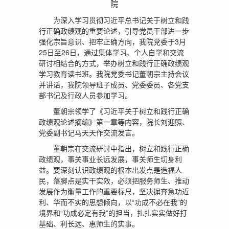
院
为深入学习贯彻习近平总书记关于树立和践
行正确政绩观的重要论述，引导党员干部进一步
强化宗旨意识、把牢正确方向，我院党委于3月
25日至26日，通过集体学习、个人自学和交流
研讨相结合的方式，举办树立和践行正确政绩观
学习教育读书班。我院党委书记董朝宗主持会议
并讲话，我院领导班子成员、党委委员、各党支
部书记及行政人员参加学习。
董朝宗领学了《习近平关于树立和践行正确
政绩观论述摘编》第一章等内容，院长刘迎照、
党委副书记马天天作交流发言。
董朝宗在交流研讨中指出，树立和践行正确
政绩观，事关事业长远发展，事关师生切身利
益。要深刻认识政绩观的根本出发点是造福人
民，落脚点是实干实效，必须把服务师生、推动
发展作为衡量工作的重要标尺，坚决摒弃急功近
利、华而不实的思想倾向，以“功成不必在我”的
境界和“功成必定有我”的担当，扎扎实实做好打
基础、利长远、惠师生的实事。