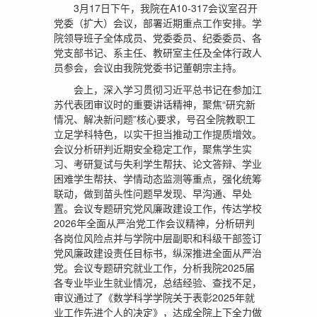
3月17日下午，我院在A10-317会议室召开
党委（扩大）会议，部署近期重点工作安排。学
院领导班子全体成员、党委委员、纪委委员、各
党支部书记、系主任、教研室主任及全体行政人
员参会，会议由我院党委书记董朝宗主持。
会上，深入学习贯彻习近平总书记在参加江
苏代表团审议时的重要讲话精神，聚焦“研究新
情况、解决新问题”核心要求，号召全院教职工
立足学科特色，以实干担当推动工作提质增效。
会议分析研判近期安全稳定工作，聚焦学生实
习、考研复试与失利学生帮扶、论文答辩、学业
困难学生帮扶、学情动态监测等重点，强化统筹
联动，做到苗头性问题早发现、早沟通、早处
置。会议专题研究党风廉政建设工作，传达学校
2026年全面从严治党工作会议精神，分析研判
各岗位风险点并与学院中层副职和科级干部签订
党风廉政建设责任目标书，纵深推进全面从严治
党。会议专题研究就业工作，分析我院2025届
各专业毕业生就业情况，总结经验、查找不足，
审议通过了《数学科学学院关于表彰2025年就
业工作先进个人的决定》，达成全院上下全力做