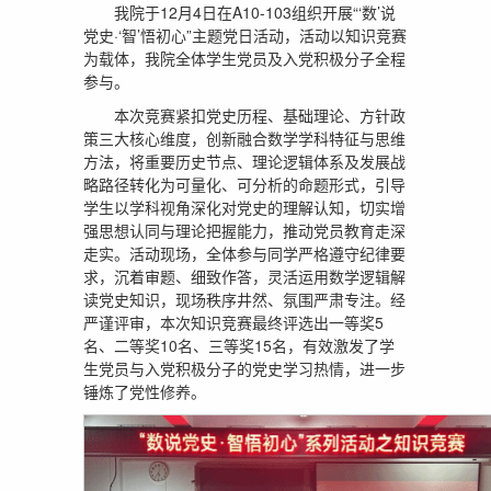
我院于12月4日在A10-103组织开展“‘数’说
党史·‘智’悟初心”主题党日活动，活动以知识竞赛
为载体，我院全体学生党员及入党积极分子全程
参与。
本次竞赛紧扣党史历程、基础理论、方针政
策三大核心维度，创新融合数学学科特征与思维
方法，将重要历史节点、理论逻辑体系及发展战
略路径转化为可量化、可分析的命题形式，引导
学生以学科视角深化对党史的理解认知，切实增
强思想认同与理论把握能力，推动党员教育走深
走实。活动现场，全体参与同学严格遵守纪律要
求，沉着审题、细致作答，灵活运用数学逻辑解
读党史知识，现场秩序井然、氛围严肃专注。经
严谨评审，本次知识竞赛最终评选出一等奖5
名、二等奖10名、三等奖15名，有效激发了学
生党员与入党积极分子的党史学习热情，进一步
锤炼了党性修养。