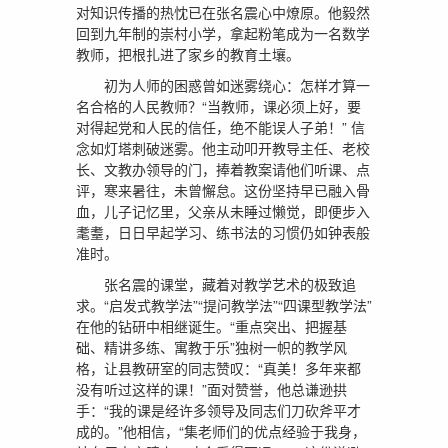
对知识传播的热忱已在张名震心中燎原。他毅然
回到九年制的崇村小学，拿起粉笔成为一名数学
教师，把根扎进了家乡的教育土壤。
初为人师的困惑曾如迷雾绕心：怎样才算一
名合格的人民教师？“当教师，课必须上好，要
对得起党和人民的信任，绝不能误人子弟！” 信
念如灯塔刺破迷雾。他主动叩开教导主任、老校
长、文教办领导的门，捧着教案请他们听课、点
评，寒来暑往，未曾懈怠。这份坚持早已融入骨
血，儿子记忆里，父亲从未睡过懒觉，即便步入
耄耋，日日早起学习、练书法的习惯仍如钟表般
准时。
张名震的课堂，藏着对教学艺术的极致追
求。“启发式教学法”“提问教学法”“四课型教学法”
在他的钻研中相继诞生。“重点突出、把握基
础、精讲多练、寓教于乐”独树一帜的教学风
格，让县教研室的同志赞叹：“真美！多年来都
没有听过这样的课！”面对赞誉，他总谦逊拱
手：“我的课是经许多领导及同志们刀砍斧平才
成的。”他相信，“集老师们的优点经验于我身，