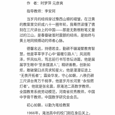
作 者：时梦萍 元彦爽
指导教师：李安珂
当岁月的经纬穿过豫西山塬的褶皱，在泛黄
的教案里交织成八十一圈年轮，我蓦然读懂了镌
刻在三尺讲台上的中国——那是无数根粉笔丈量
过的江山，是春蚕破茧时震颤的经纬，是始终与
黄土地同频搏动的师者心脉。
德馨名远，持德若圭，勤耕不辍凝聚教育智
慧，他是莘莘学子心中“最暖引路人”；风润雨
泽，怀风似月，笃志前行书写杏坛诗篇，他是届
届学生眼中“至亲摆渡人”；精研善教，创新如
炬，敢破窠臼点亮求知星火，他是漫漫征途上
“无畏开拓者”；霜染华发，守心如磐，八秩仍耕
三尺讲台育万千桃李，他是岁月长河里 “永恒燃
灯者”。他就是张名震，原渑池二高数学教师，
全国教育系统劳动模范，河南省优秀教师，中国
中学骨干教师，中国数学研究会会员。
初心如磐，以勤为笔绘教案
1966年，渑池高中的校门刚在身后关上，