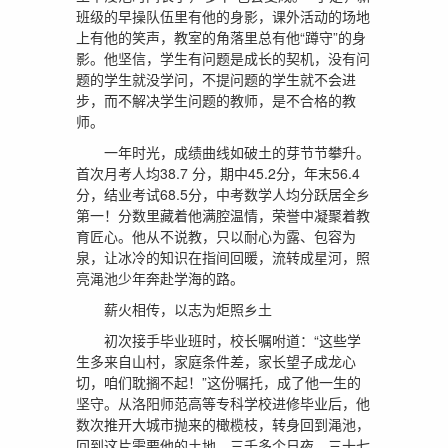
班级的早操队伍里有他的身影，课外活动的场地
上有他的笑声，教室的角落里总有他“蹲守”的身
影。他坚信，学生有问题是成长的契机，没有问
题的学生就没学问，不提问题的学生就不会进
步，而不解决学生问题的教师，是不合格的教
师。
一年时光，成绩曲线如破土的芽节节攀升。
首次月考人均38.7 分，期中45.2分，年末56.4
分，结业考试68.5分，中考数学人均分跃居全乡
第一！分数里藏着他满腔温情，荣誉中凝聚着教
育匠心。他从不说教，只以耐心为露、包容为
泉，让冰冷的知识在指间回暖，流转成星河，照
亮渑池少年奔赴学海的路。
薪火相传，以志为炬照乡土
初次接手毕业班时，校长嘱咐道：“这些学
生多来自山村，家庭条件差，家长望子成龙心
切，咱们耽搁不起！”这份嘱托，成了他一生的
坚守。从洛阳师范高等专科学校进修毕业后，他
数次推开大城市抛来的橄榄枝，转身回到渑池，
回到这片需要他的土地。三千多个日夜，三十七