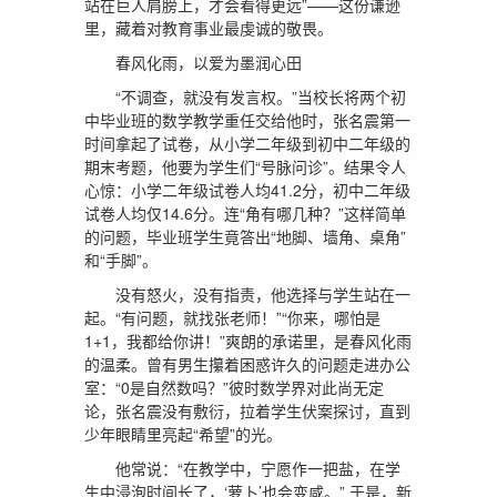
站在巨人肩膀上，才会看得更远”——这份谦逊
里，藏着对教育事业最虔诚的敬畏。
春风化雨，以爱为墨润心田
“不调查，就没有发言权。”当校长将两个初
中毕业班的数学教学重任交给他时，张名震第一
时间拿起了试卷，从小学二年级到初中二年级的
期末考题，他要为学生们“号脉问诊”。结果令人
心惊：小学二年级试卷人均41.2分，初中二年级
试卷人均仅14.6分。连“角有哪几种？”这样简单
的问题，毕业班学生竟答出“地脚、墙角、桌角”
和“手脚”。
没有怒火，没有指责，他选择与学生站在一
起。“有问题，就找张老师！”“你来，哪怕是
1+1，我都给你讲！”爽朗的承诺里，是春风化雨
的温柔。曾有男生攥着困惑许久的问题走进办公
室：“0是自然数吗？”彼时数学界对此尚无定
论，张名震没有敷衍，拉着学生伏案探讨，直到
少年眼睛里亮起“希望”的光。
他常说：“在教学中，宁愿作一把盐，在学
生中浸泡时间长了，‘萝卜’也会变咸。” 于是，新