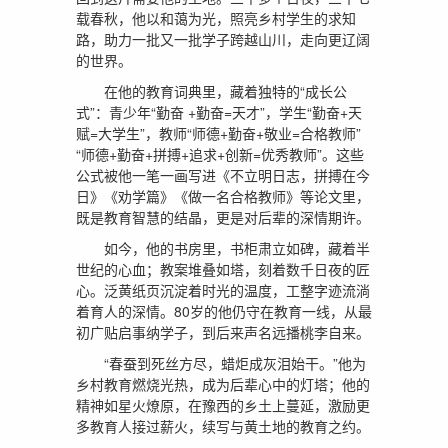
载春秋，他以和蔼为光，照亮乡村学生的求知
路，助力一批又一批学子跨越山川，走向更辽阔
的世界。
在他的教育词典里，藏着独特的“成长公
式”：青少年“勤奋 +勤奋=天才”，学生“勤奋+天
赋=大学生”，教师“师德+勤奋+敬业=合格教师”
“师德+勤奋+拼搏+追求+创新=优秀教师”。这些
公式被他一笔一画写进《不立明日志，拼搏在今
日》《劝学篇》《做一名合格教师》等论文里，
既是教育智慧的结晶，更是对后辈的深情期许。
如今，他的书房里，书柜肃立如碑，藏着半
世纪的心血；教案堆叠如塔，刻着数千日夜的匠
心。泛黄纸页沉淀着时光的温度，工整字迹流淌
着育人的深情。80岁的他仍守在教育一线，从最
初广贴启事纳学子，到后来声名远播桃李自来。
“春蚕到死丝方尽，蜡炬成灰泪始干。”他为
乡村教育燃烧光热，成为后辈心中的灯塔；他的
精神如星火燎原，在豫西的乡土上蔓延，激励更
多教育人接过薪火，续写与黄土地的教育之约。