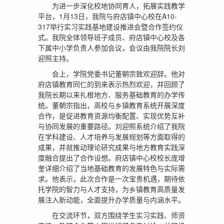
为进一步深化校地协同育人，拓展实践教学
平台，1月13日，我院与府店镇中心校在A10-
317举行实习实践基地建设推进会暨合作签约仪
式。我院全体领导班子成员、府店镇中心校及各
下属中小学负责人参加会议，会议由我院院长刘
迎照主持。
会上，学院党委书记董朝宗致欢迎辞。他对
府店镇教育同仁的到来表示热烈欢迎，并回顾了
我院长期以来扎根地方、服务基础教育的办学传
统。董朝宗指出，高校与乡镇教育系统开展深度
合作，是促进教育资源均衡配置、实现优势互补
与协同发展的重要路径。刘迎照系统介绍了我院
在学科建设、人才培养与发展规划等方面取得的
成果，并就推动理论研究成果与地方教育实践深
度融合提出了合作设想。府店镇中心校校长庞增
奎详细介绍了当地基础教育的发展特色与实际需
求。他表示，此次合作是一次宝贵机遇，期待依
托学院的智力与人才支持，为乡镇教育高质量发
展注入新动能，全面提升办学质量与内涵水平。
在交流环节，双方围绕学生实习实践、师资