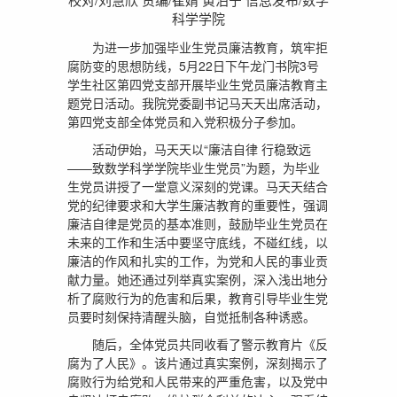
科学学院
为进一步加强毕业生党员廉洁教育，筑牢拒
腐防变的思想防线，5月22日下午龙门书院3号
学生社区第四党支部开展毕业生党员廉洁教育主
题党日活动。我院党委副书记马天天出席活动，
第四党支部全体党员和入党积极分子参加。
活动伊始，马天天以“廉洁自律 行稳致远
——致数学科学学院毕业生党员”为题，为毕业
生党员讲授了一堂意义深刻的党课。马天天结合
党的纪律要求和大学生廉洁教育的重要性，强调
廉洁自律是党员的基本准则，鼓励毕业生党员在
未来的工作和生活中要坚守底线，不碰红线，以
廉洁的作风和扎实的工作，为党和人民的事业贡
献力量。她还通过列举真实案例，深入浅出地分
析了腐败行为的危害和后果，教育引导毕业生党
员要时刻保持清醒头脑，自觉抵制各种诱惑。
随后，全体党员共同收看了警示教育片《反
腐为了人民》。该片通过真实案例，深刻揭示了
腐败行为给党和人民带来的严重危害，以及党中