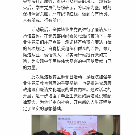
央坚决打击腐败、维护群众利益的决心。观看结
束后，学生党员们纷纷表示，将以案为鉴，时刻
保持清醒头脑，严守纪律红线，做到心有所畏、
言有所戒、行有所止。
活动最后，全体毕业生党员进行了廉洁从业
承诺宣誓。在党支部组织委员张浩的带领下，毕
业生党员们庄严宣誓，承诺将严格遵守廉洁自律
的各项规定，自觉接受组织和群众的监督，做到
廉洁从业、诚信做人，以实际行动践行党的宗
旨，为实现中华民族伟大复兴的中国梦贡献自己
的力量。
此次廉洁教育主题党日活动，是我院加强毕
业生党员教育管理的重要举措，也是推进党风廉
政建设和廉洁文化建设的重要内容。通过活动的
开展，进一步增强了毕业生党员的廉洁意识和纪
律观念，为他们走向社会、开启新的人生征程奠
定了坚实的思想基础。