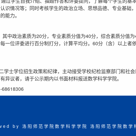
。通过学生自我介绍、抽题作答和评委提问，了解每个学生的基
的认识情况等；同时考核学生的政治立场、思想品德、专业基础
题的能力。
分，其中政治素质为20分，专业素质分值为40分，综合素质分值为
每一位评委进行百分制打分，计算平均分。60分（含）以上者
二学士学位招生政策和纪律，主动接受学校纪检监察部门和社会
果有异议者，请于公示期内以书面材料报送数学科学学院。
8618306
eserved by 洛阳师范学院数学科学学院
洛阳师范学院数学