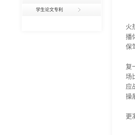
学生论文专利
火
播
保
复
场
应
操
更