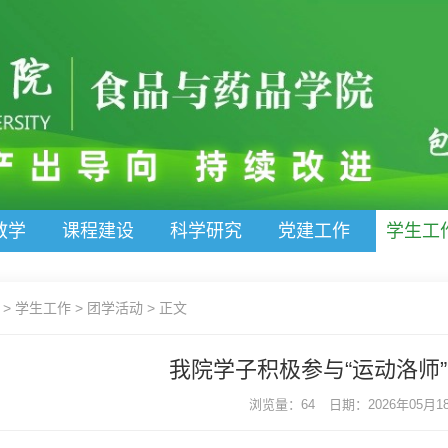
教学
课程建设
科学研究
党建工作
学生工
>
学生工作
>
团学活动
>
正文
我院学子积极参与“运动洛师
浏览量：64
日期：2026年05月18日