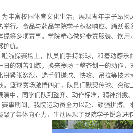
为丰富校园体育文化生活，展现青年学子昂扬风
热举行。食品与药品学院学子积极响应、踊跃报
体操等多项赛事。学院精心做好参赛服装、饮用
驾护航。
啦啦操赛场上，队员们手持彩球，和着动感乐
一日的刻苦训练，换来赛场上整齐划一的动作，
比拼紧张激烈，选手们搓球、快攻、吊拉等技术
战。篮球赛场激情四射，队员们默契传球、突破
展演中，同学们队列整齐、动作标准，精神抖擞
赛事期间，我院运动员全力以赴、顽强拼搏。
凝聚了集体向心力，生动展现了我院学子锐意进