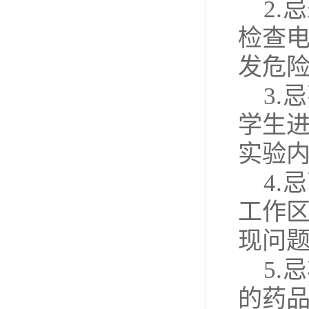
2
检查
发危
3
学生
实验
4
工作
现问
5
的药