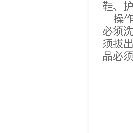
鞋、
操
必须
须拔
品必