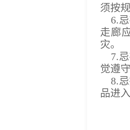
须按
6
走廊
灾。
7
觉遵
8
品进