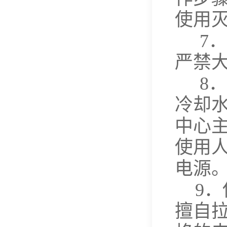
使用
7
．
严禁
8
．
冷却
中心
使用
电源
9
．
擅自