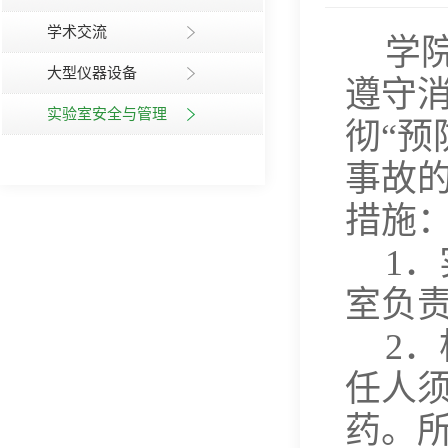
学术交流
学
大型仪器设备
遵守
实验室安全与管理
彻
“
预
事故
措施
1
．
室负
2
．
任人
药。