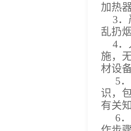
加热
3
．
乱扔
4
．
施，
材设
5
．
识，
有关
6
．
作步