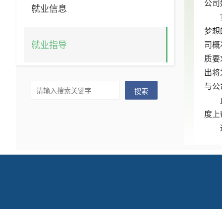
公司
就业信息
梦想
就业指导
司概
质要
出将
与公
搜索
度上