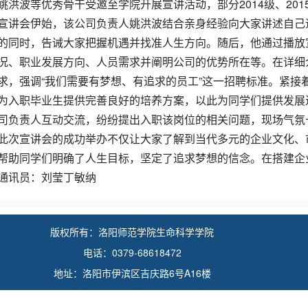
姚洪波等优秀骨干受邀至学院开展宣讲活动，部分2014级、201
宣讲会伊始，该公司负责人姚洪波结合亲身经验向大家讲述自己
的同时，告诫大家把握机遇并找准人生方向。随后，他通过播放宣
况、职业发展方向、人员需求并阐明公司的优势所在等。在详细
求，强调“我们需要有梦想、有追求的员工”这一招聘标准。紧接
为入职毕业生提供完善良好的培养方案，以此为同学们提供发展
司负责人互动交流，纷纷提出入职该岗位的相关问题，现场气氛
此次宣讲会的成功举办不仅让大家了解到当代多元的企业文化、
帮助同学们明确了人生目标，坚定了追求梦想的信念。在搭建企
通讯员：刘莹丁敏纳
版权所有：洛阳师范学院生命科学学院
电话：0379-68618472
地址：洛阳市伊滨区吉庆路6号A16楼