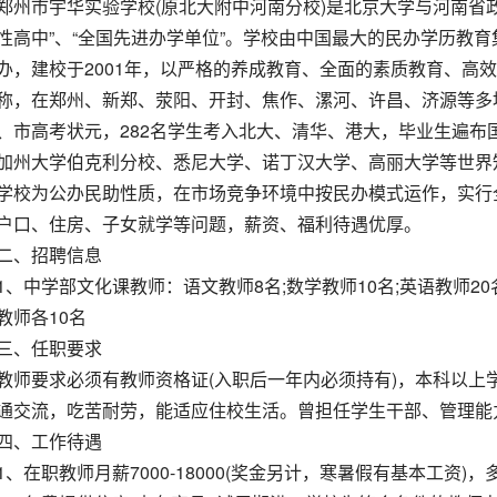
郑州市宇华实验学校(原北大附中河南分校)是北京大学与河南省
性高中”、“全国先进办学单位”。学校由中国最大的民办学历教育集
办，建校于2001年，以严格的养成教育、全面的素质教育、高
称，在郑州、新郑、荥阳、开封、焦作、漯河、许昌、济源等多地
、市高考状元，282名学生考入北大、清华、港大，毕业生遍布国
加州大学伯克利分校、悉尼大学、诺丁汉大学、高丽大学等世界
学校为公办民助性质，在市场竞争环境中按民办模式运作，实行
户口、住房、子女就学等问题，薪资、福利待遇优厚。
二、招聘信息
1、中学部文化课教师：语文教师8名;数学教师10名;英语教师20
教师各10名
三、任职要求
教师要求必须有教师资格证(入职后一年内必须持有)，本科以上
通交流，吃苦耐劳，能适应住校生活。曾担任学生干部、管理能
四、工作待遇
1、在职教师月薪7000-18000(奖金另计，寒暑假有基本工资)