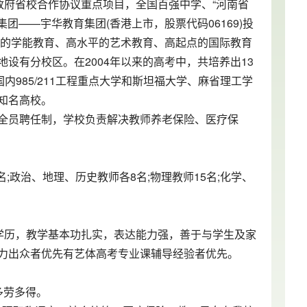
政府省校合作协议重点项目，全国百强中学、“河南省
团——宇华教育集团(香港上市，股票代码06169)投
效的学能教育、高水平的艺术教育、高起点的国际教育
设有分校区。在2004年以来的高考中，共培养出13
内985/211工程重点大学和斯坦福大学、麻省理工学
知名高校。
全员聘任制，学校负责解决教师养老保险、医疗保
名;政治、地理、历史教师各8名;物理教师15名;化学、
学历，教学基本功扎实，表达能力强，善于与学生及家
力出众者优先有艺体高考专业课辅导经验者优先。
，多劳多得。