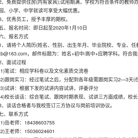
2、免费提供住房(内有家具);试用期满，学校为符合条件的教
园、小学、中学就读可享受大幅优惠。
3、优秀员工，授予丰厚的期权。
五、报名时间：即日起至2020年1月10日
六、报名方式
1、请将个人简历(姓名、性别、出生年月、毕业院校、专业、任
fzxb@163.com，邮件标题为：姓名+初中/高中+应聘学科
2、面试过程
(1)笔试：相应学科卷以及文化素质交流卷
(2)跟岗实习：经过笔试之后，分配到各年级需跟岗实习2—3天(
(3)试讲：根据下发的试讲内容试讲，评委评分
(4)校长谈话：综合笔试、跟岗时期表现、试讲三方面成绩，校
3、谈话合格者与我校签订三方协议与岗前培训协议。
七、联系方式
(1)岳老师：18438603755
(2)王老师：15036024601