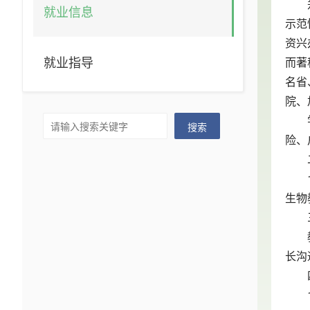
就业信息
示范
资兴
就业指导
而著
名省
院、
搜索
险、
生物
长沟