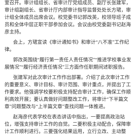
室召开。审计组组长、省审计厅党组成员、副厅长张建军，
审计组副组长、省审计厅内部审计指导监督处处长方珺，审
计组全体成员出席会议。校党委书记郭改英，校领导班子成
员和全体中层正职干部参加会议。会议由校党委副书记赵海
彦主持。
会上，方珺宣读《审计通知书》和审计“八不准”工作纪
律。
郭改英围绕“履行第一责任人责任情况”“推进学校事业发
展情况”“履行经济责任情况”三方面作任职期间述职报告。
张建军对此次审计工作作出部署。介绍了此次审计工作
的重要意义、审计目标、审计范围、审计重点，并提出了工
作要求。他强调学校要积极支持配合审计工作，确保工作顺
利高效开展；要认真做好问题整改工作，将审计“下半篇文
章”问题整改与“上半篇文章”查找问题一体推进。
赵海彦代表学校在表态讲话中指出，一要提高政治站
位，增强支持审计工作的自觉。二要积极主动配合，保障审
计工作顺利进行。三要强化结果运用，立行立改、主动整