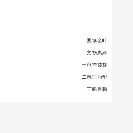
图/李金叶
文/杨惠婷
一审/李荟荟
二审/王丽华
三审/吕鹏