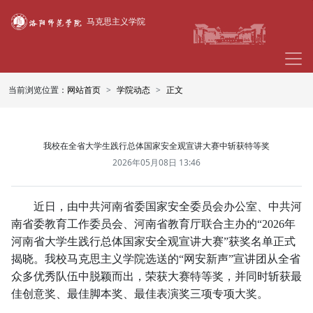
马克思主义学院
当前浏览位置：
网站首页
学院动态
正文
我校在全省大学生践行总体国家安全观宣讲大赛中斩获特等奖
2026年05月08日 13:46
近日，由中共河南省委国家安全委员会办公室、中共河
南省委教育工作委员会、河南省教育厅联合主办的“2026年
河南省大学生践行总体国家安全观宣讲大赛”获奖名单正式
揭晓。我校马克思主义学院选送的“网安新声”宣讲团从全省
众多优秀队伍中脱颖而出，荣获大赛特等奖，并同时斩获最
佳创意奖、最佳脚本奖、最佳表演奖三项专项大奖。