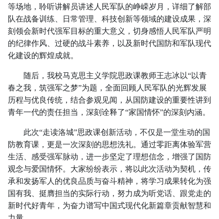
等场地，聆听讲解员讲述人民军队的峥嵘岁月，详细了解部
队在战备训练、日常管理、科技创新等领域的建设成果，深
刻领会新时代强军目标的重大意义，切身感悟人民军队严明
的纪律作风、过硬的战斗素养，以及新时代国防和军队现代
化建设的辉煌成就。
随后，我校马克思主义学院思政课教师王志冰以“以青
春之我，筑强军之梦”为题，全面回顾人民军队的光辉发展
历程与优良传统，结合参观见闻，从国防建设的重要性讲到
青年一代的责任担当，深刻诠释了“家国情怀”的深刻内涵。
此次“走读洛城”思政课创新活动，不仅是一堂生动的国
防教育课，更是一次深刻的思想洗礼。通过零距离体验军营
生活、感受强军脉动，进一步坚定了理想信念，增强了国防
观念与爱国情怀。大家纷纷表示，将以此次活动为契机，传
承和发扬军人的优良品质与奋斗精神，将学习成果转化为强
国有我、挺膺担当的实际行动，努力成为听党话、跟党走的
新时代好青年，为奋力谱写中国式现代化新篇章贡献智慧和
力量。