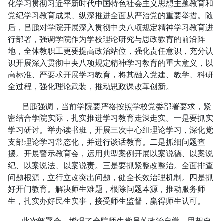
化学习贯彻习近平新时代中国特色社会主义思想主题教育和
党纪学习教育成果、纵深推进全面从严治党的重要举措。随
后，吕鹏对学院开展深入贯彻中央八项规定精神学习教育进
行部署，强调学院作为学校理论研究与思政教育的前沿阵
地，全体教职工更要提高政治站位，强化责任意识，充分认
识开展深入贯彻中央八项规定精神学习教育的重大意义，以
高标准、严要求开展学习教育，将其融入党建、教学、科研
全过程，强化理论武装，推动思政课改革创新。
吕鹏强调，当前学院要严格按照学校党委部署要求，紧
密结合学院实际，扎实推进学习教育走深走实。一是要抓实
学习研讨。举办读书班，开展三次中心组理论学习，深化党
支部理论学习常态化，并进行谈话教育。二是抓细问题查
摆。开展警示教育会，运用典型案例开展以案说德、以案说
纪、以案说法、以案说责。三是要抓紧整改整治。全面排查
问题根源，立行立改突出问题，健全长效治理机制。四是抓
好开门教育。解决师生难题，根除问题本源，推动服务师
生，扎实办好民生实事，接受师生监督，赢得师生认可。
此次部署会，增强了全院师生党员的政治自觉、思想自