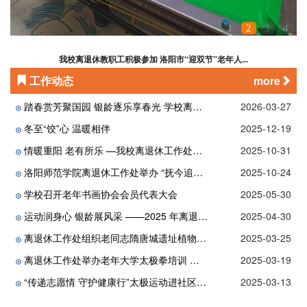
1
2
3
4
离退休工作处开展“太极健身进社区—志愿者服务”活动
工作动态
more
踏春赏芳聚国园 银龄逐乐享春光 学校离退休工作处组织老同志春季踏青活动
2026-03-27
冬至“饺”心 温暖相伴
2025-12-19
情暖重阳 老有所乐 —我校离退休工作处开展重阳节系列活动
2025-10-31
洛阳师范学院离退休工作处举办 “抚今追昔，长歌盛世华章” 书画摄影展
2025-10-24
学校召开老年书画协会会员代表大会
2025-05-30
运动润身心 银龄展风采 ——2025 年离退休教职工趣味运动会圆满举办
2025-04-30
离退休工作处组织老同志隋唐城遗址植物园春游踏青，共享春日美好时光
2025-03-25
离退休工作处举办老年大学太极拳培训 助力健康晚年生活
2025-03-19
“传递志愿情 守护健康行”太极运动进社区志愿服务活动
2025-03-13