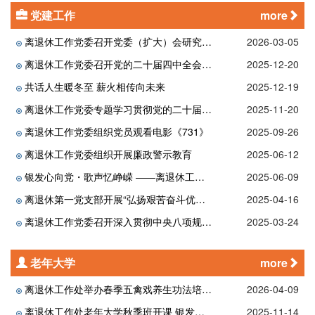
党建工作
more
离退休工作党委召开党委（扩大）会研究部署树立和践行正确政绩观学习教育工作
2026-03-05
离退休工作党委召开党的二十届四中全会精神宣讲会
2025-12-20
共话人生暖冬至 薪火相传向未来
2025-12-19
离退休工作党委专题学习贯彻党的二十届四中全会精神
2025-11-20
离退休工作党委组织党员观看电影《731》
2025-09-26
离退休工作党委组织开展廉政警示教育
2025-06-12
银发心向党・歌声忆峥嵘 ——离退休工作党委第六党支部开展特色党日活动
2025-06-09
离退休第一党支部开展“弘扬艰苦奋斗优良传统 筑牢廉洁自律思想防线”主题党日活动
2025-04-16
离退休工作党委召开深入贯彻中央八项规定精神学习教育工作部署会
2025-03-24
老年大学
more
离退休工作处举办春季五禽戏养生功法培训班
2026-04-09
离退休工作处老年大学秋季班开课 银发学员乐享学习时光
2025-11-14