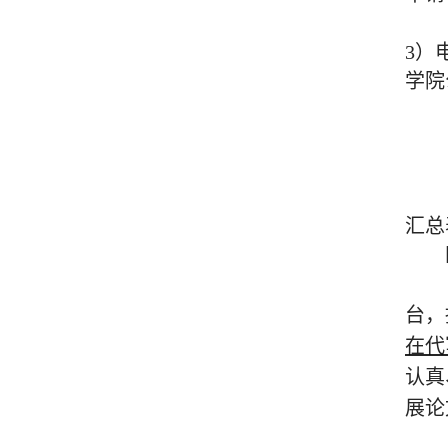
3）
学院
汇总
台，
在代
认真
展论