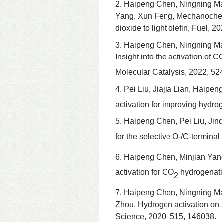
2. Haipeng Chen, Ningning M
Yang, Xun Feng, Mechanochemic
dioxide to light olefin, Fuel, 
3. Haipeng Chen, Ningning Ma
Insight into the activation of C
Molecular Catalysis, 2022, 52
4. Pei Liu, Jiajia Lian, Haipe
activation for improving hydr
5. Haipeng Chen, Pei Liu, Ji
for the selective O-/C-terminal
6. Haipeng Chen, Minjian Yang,
activation for CO
hydrogenatio
2
7. Haipeng Chen,
Ningning Ma
Zhou,
Hydrogen activation on
Science, 2020, 515, 146038.