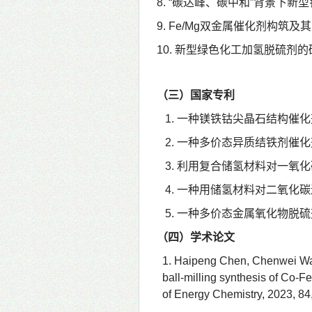
8
. “
碳达峰、碳中和
”
背景下新型
9
. Fe/Mg
双金属催化剂构筑及其
1
0
.
新型绿色化工加氢脱硫剂的
（三）国家专利
1.
一种镁铁钴尖晶石结构催化
2.
一种多价态异质结铁剂催化
3.
利用复合储氢材料对一氧化
4.
一种用储氢材料对二氧化碳
5.
一种多价态金属氧化物脱硫
（四）学术论文
1. Haipeng Chen, Chenwei Wa
ball-milling synthesis of Co-F
of Energy Chemistry, 2023, 84