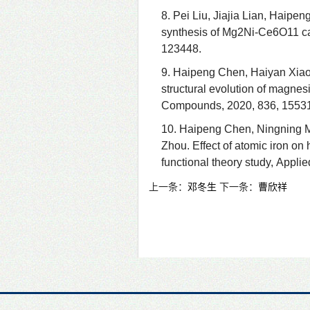
8. Pei Liu, Jiajia Lian, Haip
synthesis of Mg2Ni-Ce6O11 ca
123448.
9. Haipeng Chen,
Haiyan Xiao
structural evolution of magnesi
Compounds, 2020, 836, 1553
10. Haipeng Chen,
Ningning M
Zhou.
Effect of atomic iron on
functional theory study,
Applie
上一条：
邓冬生
下一条：
曹欣祥