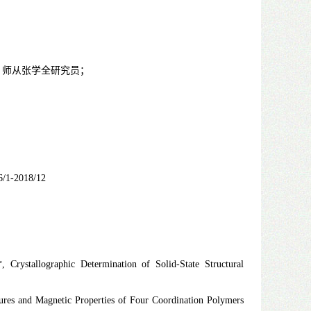
，师从张学全研究员；
6/1-2018/12
rystallographic Determination of Solid-State Structural
res and Magnetic Properties of Four Coordination Polymers