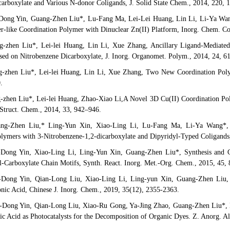
arboxylate and Various N-donor Coligands, J. Solid State Chem., 2014, 220, 
Dong Yin, Guang-Zhen Liu*, Lu-Fang Ma, Lei-Lei Huang, Lin Li, Li-Ya Wang*
er-like Coordination Polymer with Dinuclear Zn(II) Platform, Inorg. Chem. 
g-zhen Liu*, Lei-lei Huang, Lin Li, Xue Zhang, Ancillary Ligand-Mediated
ed on Nitrobenzene Dicarboxylate, J. Inorg. Organomet. Polym., 2014, 24, 6
g-zhen Liu*, Lei-lei Huang, Lin Li, Xue Zhang, Two New Coordination Polym
.
g-zhen Liu*, Lei-lei Huang, Zhao-Xiao Li,A Novel 3D Cu(II) Coordination Pol
 Struct. Chem., 2014, 33, 942–946.
ng-Zhen Liu,* Ling-Yun Xin, Xiao-Ling Li, Lu-Fang Ma, Li-Ya Wang*, Sy
lymers with 3-Nitrobenzene-1,2-dicarboxylate and Dipyridyl-Typed Coligands
-Dong Yin, Xiao-Ling Li, Ling-Yun Xin, Guang-Zhen Liu*, Synthesis and 
l-Carboxylate Chain Motifs, Synth. React. Inorg. Met.-Org. Chem., 2015, 45,
-Dong Yin, Qian-Long Liu, Xiao-Ling Li, Ling-yun Xin, Guang-Zhen Liu, Sy
nic Acid, Chinese J. Inorg. Chem., 2019, 35(12), 2355-2363.
i-Dong Yin, Qian-Long Liu, Xiao-Ru Gong, Ya-Jing Zhao, Guang-Zhen Liu*, 
nic Acid as Photocatalysts for the Decomposition of Organic Dyes. Z. Anorg. 