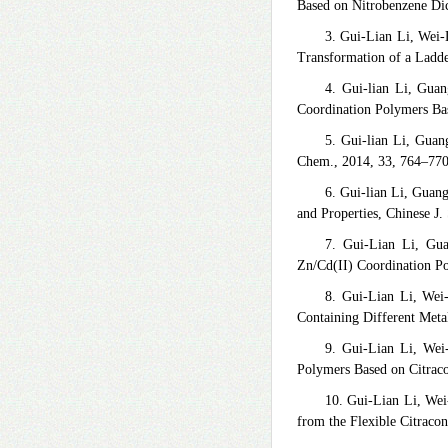
Based on Nitrobenzene Dic
3. Gui-Lian Li, Wei-
Transformation of a Ladd
4. Gui-lian Li, Guan
Coordination Polymers Bas
5. Gui-lian Li, Guan
Chem., 2014, 33, 764–770
6. Gui-lian Li, Guan
and Properties, Chinese J.
7. Gui-Lian Li, Gua
Zn/Cd(II) Coordination Po
8. Gui-Lian Li, Wei
Containing Different Meta
9. Gui-Lian Li, Wei
Polymers Based on Citraco
10. Gui-Lian Li, We
from the Flexible Citraco