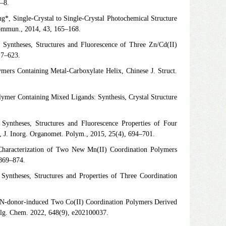
1–8.
, Single-Crystal to Single-Crystal Photochemical Structure
Commun., 2014, 43, 165–168.
 Syntheses, Structures and Fluorescence of Three Zn/Cd(II)
17–623.
ers Containing Metal-Carboxylate Helix, Chinese J. Struct.
ymer Containing Mixed Ligands: Synthesis, Crystal Structure
ntheses, Structures and Fluorescence Properties of Four
, J. Inorg. Organomet. Polym., 2015, 25(4), 694–701.
Characterization of Two New Mn(II) Coordination Polymers
 869–874.
ntheses, Structures and Properties of Three Coordination
N-donor-induced Two Co(II) Coordination Polymers Derived
Allg. Chem. 2022, 648(9), e202100037.