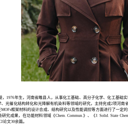
授，
1976
年生，河南省睢县人，从事化工基础、高分子化学、化工基础实
学、光催化结构转化和光降解有机染料等领域的研究，主持完成
2
项河南
在
MOFs
框架材料的设计合成、结构研究以及性能调控等方面进行了一定的
些研究成果，在功能材料领域《
Chem. Commun.
》、《
J. Solid. State Che
CI
论文
30
余篇。