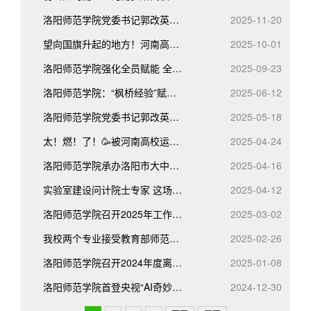
洛阳师范学院党委书记郭改英为师生宣讲党的二十届四中全会精神
2025-11-20
望向国旗升起的地方！河南高校师生向祖国深情告白
2025-10-01
洛阳师范学院强化全员赋能 全力构建“一站式”学生社区协同育人共同体
2025-09-23
洛阳师范学院：“枫桥经验”赋能“一站式”学生社区治理 打造平安校园新“枫景”
2025-06-12
洛阳师范学院党委书记郭改英为马克思主义学院学生讲授思政课
2025-05-18
太！燃！了！🥳被河南高校运动会开幕式刷屏了
2025-04-24
洛阳师范学院承办洛阳市大中小学思政课一体化建设推进会
2025-04-16
实验室建设问计院士专家 这场研讨会开出“科技药方”
2025-04-12
洛阳师范学院召开2025年工作会议
2025-03-02
我校两个专业接受教育部师范类专业认证专家组进校考查
2025-02-26
洛阳师范学院召开2024年度离退休老同志校情通报会
2025-01-08
洛阳师范学院首登央视“AI奇妙夜”
2024-12-30