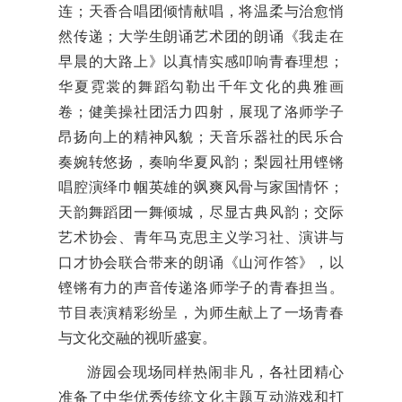
连；天香合唱团倾情献唱，将温柔与治愈悄
然传递；大学生朗诵艺术团的朗诵《我走在
早晨的大路上》以真情实感叩响青春理想；
华夏霓裳的舞蹈勾勒出千年文化的典雅画
卷；健美操社团活力四射，展现了洛师学子
昂扬向上的精神风貌；天音乐器社的民乐合
奏婉转悠扬，奏响华夏风韵；梨园社用铿锵
唱腔演绎巾帼英雄的飒爽风骨与家国情怀；
天韵舞蹈团一舞倾城，尽显古典风韵；交际
艺术协会、青年马克思主义学习社、演讲与
口才协会联合带来的朗诵《山河作答》，以
铿锵有力的声音传递洛师学子的青春担当。
节目表演精彩纷呈，为师生献上了一场青春
与文化交融的视听盛宴。
游园会现场同样热闹非凡，各社团精心
准备了中华优秀传统文化主题互动游戏和打