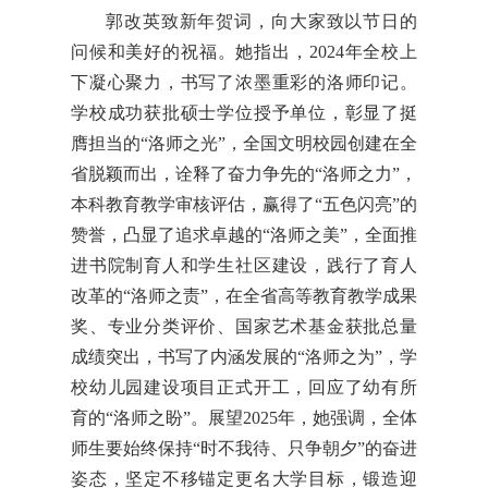
郭改英致新年贺词，向大家致以节日的
问候和美好的祝福。她指出，2024年全校上
下凝心聚力，书写了浓墨重彩的洛师印记。
学校成功获批硕士学位授予单位，彰显了挺
膺担当的“洛师之光”，全国文明校园创建在全
省脱颖而出，诠释了奋力争先的“洛师之力”，
本科教育教学审核评估，赢得了“五色闪亮”的
赞誉，凸显了追求卓越的“洛师之美”，全面推
进书院制育人和学生社区建设，践行了育人
改革的“洛师之责”，在全省高等教育教学成果
奖、专业分类评价、国家艺术基金获批总量
成绩突出，书写了内涵发展的“洛师之为”，学
校幼儿园建设项目正式开工，回应了幼有所
育的“洛师之盼”。展望2025年，她强调，全体
师生要始终保持“时不我待、只争朝夕”的奋进
姿态，坚定不移锚定更名大学目标，锻造迎