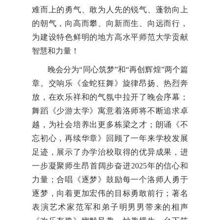
难而上的勇气、敢为人先的锐气、蓬勃向上
的朝气，向高而攀、向新而生、向远而行，
为建设特色鲜明的地方高水平师范大学贡献
智慧和力量！
晚会分为“同心筑梦”和“再创辉煌”两个篇
章。交响乐《金蛇狂舞》旋律昂扬、热烈奔
放，在欢乐祥和的气氛中拉开了晚会序幕；
舞蹈《少游太学》寓意着洛师将不断追求卓
越，为社会培养出更多栋梁之才；朗诵《不
忘初心，再续华章》回顾了一年来学校发展
足迹，展示了办学治校取得的优异成果，进
一步凝聚师生昂首阔步奋进2025年的信心和
力量；合唱《逐梦》鼓励每一个洛师人勇于
逐梦，向着更加宏伟的目标勇敢前行；著名
表演艺术家范军和弟子明男男带来的相声