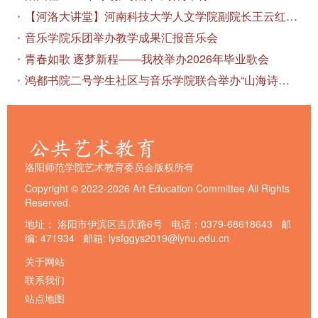
【河洛大讲堂】河南科技大学人文学院副院长王云红教授应邀作专题讲座
音乐学院乐团举办教学成果汇报音乐会
青春如歌 逐梦新程——我校举办2026年毕业歌会
鸿都书院二号学生社区与音乐学院联合举办“山海诗恋”合唱思政汇报音乐会
洛阳师范学院艺术教育委员会版权所有
Copyright © 2022-2026 Art Education Committee All Rights
Reserved.
地址： 洛阳市伊滨区吉庆路6号 电话：0379-68618643 邮
编: 471934 邮箱: lysfggys2019@lynu.edu.cn
关于网站
联系我们
站点地图