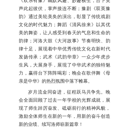
《欢乐有豫》幽默风趣、妙趣横生，台下笑
声此起彼伏，掌声接连不断；豫剧《双英豫
韵》通过美轮美奂的演出，彰显了传统戏剧
文化的时代魅力；舞蹈《清风徐来》以其优
美的舞姿，让人感受到春天的气息和生命的
韵律；河洛大鼓《大河故事》节奏明快、韵
律十足，展现着中华
优秀
传统文化在新时代
发扬传承；武术《武韵华章》一众少年虎步
生风，大展身手，展现了中华武术的独特魅
力，赢得台下阵阵喝彩；晚会在歌伴舞《母
亲是中华》的热烈氛围中落下帷幕。
岁月流金同奋进，征程跃马共争先。晚
会全面回顾了过去一年学校的光辉成就，展
现了师生踔厉奋发、砥砺前行的精神风貌，
激励全体师生在新的一年，用新的奋斗创造
新的业绩、续写洛师崭新篇章！