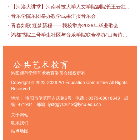
【河洛大讲堂】河南科技大学人文学院副院长王云红教授应邀作专题讲座
音乐学院乐团举办教学成果汇报音乐会
青春如歌 逐梦新程——我校举办2026年毕业歌会
鸿都书院二号学生社区与音乐学院联合举办“山海诗恋”合唱思政汇报音乐会
洛阳师范学院艺术教育委员会版权所有
Copyright © 2022-2026 Art Education Committee All Rights
Reserved.
地址： 洛阳市伊滨区吉庆路6号 电话：0379-68618643 邮
编: 471934 邮箱: lysfggys2019@lynu.edu.cn
关于网站
联系我们
站点地图