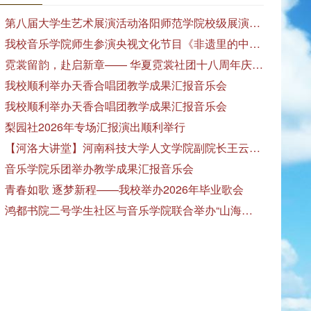
第八届大学生艺术展演活动洛阳师范学院校级展演——艺术作品专场展览在美术与艺术学院顺利开展
我校音乐学院师生参演央视文化节目《非遗里的中国》
霓裳留韵，赴启新章—— 华夏霓裳社团十八周年庆暨毕业季特别演出圆满落幕
我校顺利举办天香合唱团教学成果汇报音乐会
我校顺利举办天香合唱团教学成果汇报音乐会
梨园社2026年专场汇报演出顺利举行
【河洛大讲堂】河南科技大学人文学院副院长王云红教授应邀作专题讲座
音乐学院乐团举办教学成果汇报音乐会
青春如歌 逐梦新程——我校举办2026年毕业歌会
鸿都书院二号学生社区与音乐学院联合举办“山海诗恋”合唱思政汇报音乐会