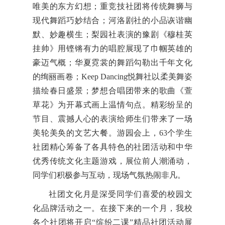
唯美的东方幻想；重竞技社团将传统舞狮与
现代舞蹈巧妙结合；河洛剧社的小品诙谐幽
默、妙趣横生；梨园社表演的豫剧《穆桂英
挂帅》用铿锵有力的唱腔展现了巾帼英雄的
豪迈气概；华夏霓裳的舞蹈勾勒出千年文化
的绚丽画卷；Keep Dancing悦舞社以柔美舞姿
描绘春日盛景；梦想合唱团带来的歌曲《萱
草花》为开幕式画上温情句点。精彩纷呈的
节目、震撼人心的表演给师生们带来了一场
美轮美奂的文艺大餐。游园会上，63个学生
社团精心筹备了各具特色的社团活动和中华
优秀传统文化主题游戏，展位前人潮涌动，
同学们积极参与互动，现场气氛热闹非凡。
社团文化月是深受同学们喜爱的校园文
化品牌活动之一。在接下来的一个月，我校
各个社团将开启“缤纷二课”精品社团活动展