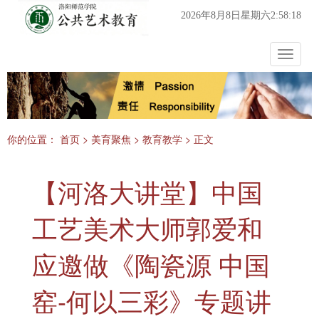
2026年8月8日星期六2:58:18
Toggle
navigat
你的位置：
首页
>
美育聚焦
>
教育教学
> 正文
【河洛大讲堂】中国
工艺美术大师郭爱和
应邀做《陶瓷源 中国
窑-何以三彩》专题讲