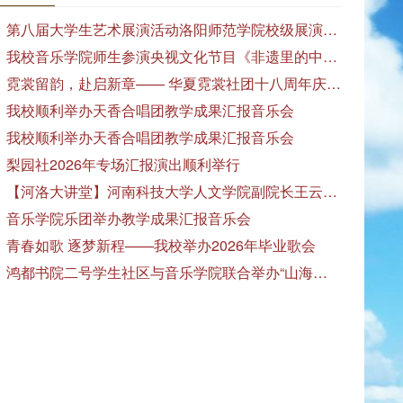
第八届大学生艺术展演活动洛阳师范学院校级展演——艺术作品专场展览在美术与艺术学院顺利开展
我校音乐学院师生参演央视文化节目《非遗里的中国》
霓裳留韵，赴启新章—— 华夏霓裳社团十八周年庆暨毕业季特别演出圆满落幕
我校顺利举办天香合唱团教学成果汇报音乐会
我校顺利举办天香合唱团教学成果汇报音乐会
梨园社2026年专场汇报演出顺利举行
【河洛大讲堂】河南科技大学人文学院副院长王云红教授应邀作专题讲座
音乐学院乐团举办教学成果汇报音乐会
青春如歌 逐梦新程——我校举办2026年毕业歌会
鸿都书院二号学生社区与音乐学院联合举办“山海诗恋”合唱思政汇报音乐会