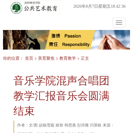
2026年8月7日星期五18:42:36
Toggle
navigat
你的位置：
首页
>
美育聚焦
>
教育教学
> 正文
音乐学院混声合唱团
教学汇报音乐会圆满
结束
作者：文/图 赵杨雪薇 姬智 韩恩惠 彭诗雅 闫昱岐 来源：