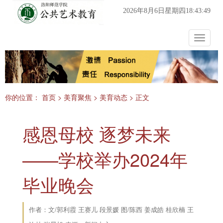
2026年8月6日星期四18:43:49
Toggle
navigat
你的位置：
首页
>
美育聚焦
>
美育动态
> 正文
感恩母校 逐梦未来
——学校举办2024年
毕业晚会
作者：文/郭利霞 王赛儿 段景媛 图/陈西 姜成皓 桂欣楠 王