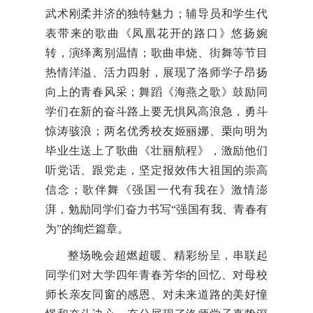
武术刚柔并济的独特魅力；辅导员和学生代
表带来的歌曲《凤凰花开的路口》悠扬婉
转，演绎离别温情；歌曲串烧、街舞等节目
热情洋溢、活力四射，展现了洛师学子昂扬
向上的青春风采；舞蹈《海燕之歌》鼓励同
学们在新的奋斗路上要无惧风高浪急，勇斗
惊涛骇浪；两名优秀校友姬丽娜、栗向明为
毕业生送上了歌曲《壮丽航程》，激励他们
听党话、跟党走，坚定报效伟大祖国的崇高
信念；歌伴舞《强国一代有我在》激情澎
湃，勉励同学们奋力书写“强国有我、青春有
为”的绚烂篇章。
整场晚会超燃超暖、精彩纷呈，串联起
同学们对大学四年青春芳华的回忆、对母校
师长亲友同窗的感恩、对未来道路的美好憧