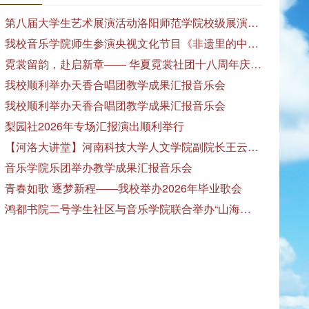
第八届大学生艺术展演活动洛阳师范学院校级展演——艺术作品专场展览在美术与艺术学院顺利开展
我校音乐学院师生参演央视文化节目《非遗里的中国》
霓裳留韵，赴启新章—— 华夏霓裳社团十八周年庆暨毕业季特别演出圆满落幕
我校顺利举办天香合唱团教学成果汇报音乐会
我校顺利举办天香合唱团教学成果汇报音乐会
梨园社2026年专场汇报演出顺利举行
【河洛大讲堂】河南科技大学人文学院副院长王云红教授应邀作专题讲座
音乐学院乐团举办教学成果汇报音乐会
青春如歌 逐梦新程——我校举办2026年毕业歌会
鸿都书院二号学生社区与音乐学院联合举办“山海诗恋”合唱思政汇报音乐会