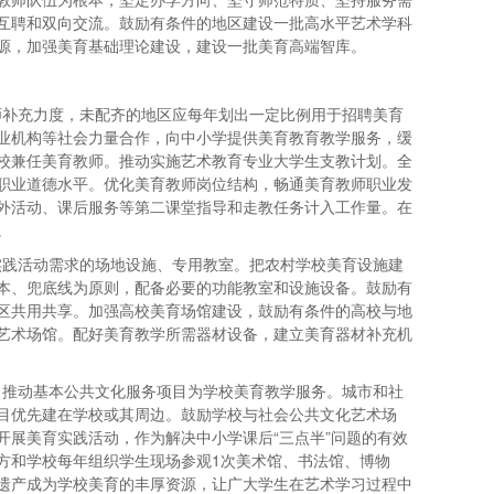
互聘和双向交流。鼓励有条件的地区建设一批高水平艺术学科
源，加强美育基础理论建设，建设一批美育高端智库。
师补充力度，未配齐的地区应每年划出一定比例用于招聘美育
业机构等社会力量合作，向中小学提供美育教育教学服务，缓
校兼任美育教师。推动实施艺术教育专业大学生支教计划。全
职业道德水平。优化美育教师岗位结构，畅通美育教师职业发
外活动、课后服务等第二课堂指导和走教任务计入工作量。在
。
实践活动需求的场地设施、专用教室。把农村学校美育设施建
本、兜底线为原则，配备必要的功能教室和设施设备。鼓励有
区共用共享。加强高校美育场馆建设，鼓励有条件的高校与地
艺术场馆。配好美育教学所需器材设备，建立美育器材补充机
，推动基本公共文化服务项目为学校美育教学服务。城市和社
目优先建在学校或其周边。鼓励学校与社会公共文化艺术场
开展美育实践活动，作为解决中小学课后“三点半”问题的有效
方和学校每年组织学生现场参观1次美术馆、书法馆、博物
遗产成为学校美育的丰厚资源，让广大学生在艺术学习过程中