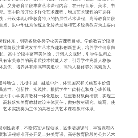
动。义务教育阶段丰富艺术课程内容，在开好音乐、美术、书
程。高中阶段开设多样化艺术课程，增加艺术课程的可选择
践，开设体现职业教育特点的拓展性艺术课程。高等教育阶段
重点、以中华优秀传统文化传承发展和艺术经典教育为主要内
育课程体系，明确各级各类学校美育课程目标。学前教育阶段培
教育阶段注重激发学生艺术兴趣和创新意识，培养学生健康向
特长。高中阶段丰富审美体验，开阔人文视野，引导学生树立
具有审美修养的高素质技术技能人才，引导学生完善人格修
体意识，培养具有崇高审美追求、高尚人格修养的高素质人
义指导地位，扎根中国、融通中外，体现国家和民族基本价值
民族性、创新性、实践性。根据学生年龄特点和身心成长规
强大中小学美育教材一体化建设，注重教材纵向衔接，实现主
。高校落实美育教材建设主体责任，做好教材研究、编写、使
、艺术实践类为主体的高校公共艺术课程教材体系。
开设刚性要求，不断拓宽课程领域，逐步增加课时，丰富课程内
案和课程标准开齐开足上好美育课。高等教育阶段将公共艺术