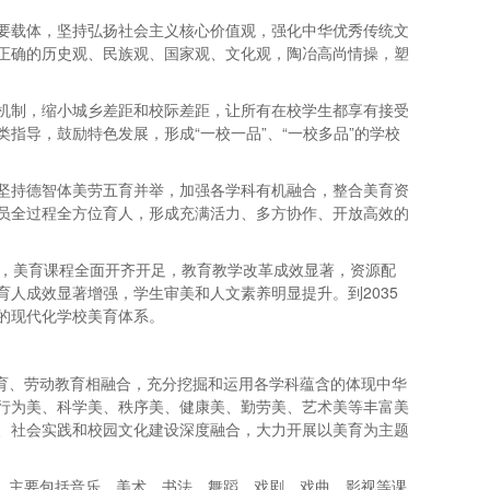
要载体，坚持弘扬社会主义核心价值观，强化中华优秀传统文
正确的历史观、民族观、国家观、文化观，陶冶高尚情操，塑
机制，缩小城乡差距和校际差距，让所有在校学生都享有接受
指导，鼓励特色发展，形成“一校一品”、“一校多品”的学校
坚持德智体美劳五育并举，加强各学科有机融合，整合美育资
员全过程全方位育人，形成充满活力、多方协作、开放高效的
进展，美育课程全面开齐开足，教育教学改革成效显著，资源配
人成效显著增强，学生审美和人文素养明显提升。到2035
的现代化学校美育体系。
体育、劳动教育相融合，充分挖掘和运用各学科蕴含的体现中华
行为美、科学美、秩序美、健康美、勤劳美、艺术美等丰富美
、社会实践和校园文化建设深度融合，大力开展以美育为主题
体，主要包括音乐、美术、书法、舞蹈、戏剧、戏曲、影视等课