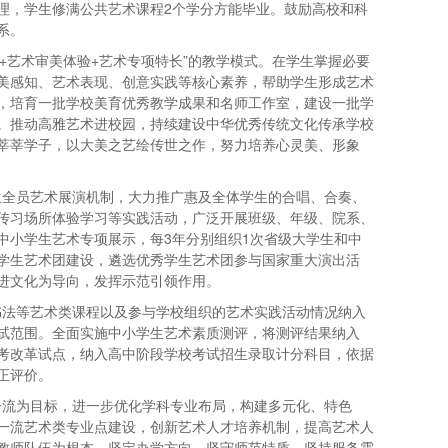
理，学生修满公共艺术课程2个学分方能毕业。鼓励高校和科
系。
能+艺术审美体验+艺术专项特长”的教学模式。在学生掌握必要
美感知、艺术表现、创意实践等核心素养，帮助学生形成艺术
，培育一批学校美育优秀教学成果和名师工作室，建设一批学
。推动高雅艺术进校园，持续建设中华优秀传统文化传承学校
莘莘学子，以大美之艺绘传世之作，努力培养心灵美、形象
生全员艺术展演机制，大力推广惠及全体学生的合唱、合奏、
传习场所体验学习等实践活动，广泛开展班级、年级、院系、
中小学生艺术专项展示，每3年分别组织1次省级大学生和中
学生艺术团建设，遴选优秀学生艺术团参与国家重大演出活
进文化为导向，发挥示范引领作用。
书法等艺术类课程以及参与学校组织的艺术实践活动情况纳入
试范围。全面实施中小学生艺术素质测评，将测评结果纳入
考改革试点，纳入高中阶段学校考试招生录取计分科目，依据
正评价。
一流为目标，进一步优化学科专业布局，构建多元化、特色
一流艺术类专业点建设，创新艺术人才培养机制，提高艺术人
教师队伍为根本，坚定办学方向、坚守师范特质、坚持服务需