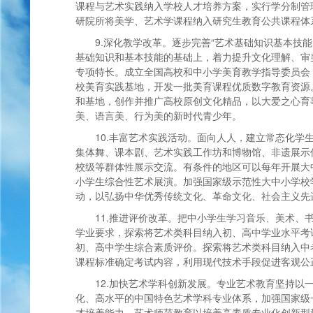
课程与艺术实践纳入学校人才培养方案，实行学分制管
研院所将美学、艺术学课程纳入研究生教育公共课程体
9.深化教学改革。逐步完善“艺术基础知识基本技
基础知识和基本技能的基础上，着力提升文化理解、审
专项特长。成立全国高校和中小学美育教学指导委员会
校美育实践基地，开发一批美育课程优质数字教育资源
和基地，创作并推广高校原创文化精品，以大爱之心育
美、语言美、行为美的新时代青少年。
10.丰富艺术实践活动。面向人人，建立常态化学
集体舞、课本剧、艺术实践工作坊和博物馆、非遗展示
校级等群体性展示交流。有条件的地区可以每年开展大
小学生综合性艺术展演。加强国家级示范性大中小学校
动，以弘扬中华优秀传统文化、革命文化、社会主义先
11.推进评价改革。把中小学生学习音乐、美术、
学业要求，探索将艺术类科目纳入初、高中学业水平考
初、高中学生综合素质评价。探索将艺术类科目纳入中
课程标准确定考试内容，利用现代技术手段促进客观公
12.加快艺术学科创新发展。专业艺术教育坚持以
化、高水平的中国特色艺术学科专业体系，加强国家级
才培养能力。艺术师范教育以培养高素质专业化创新型