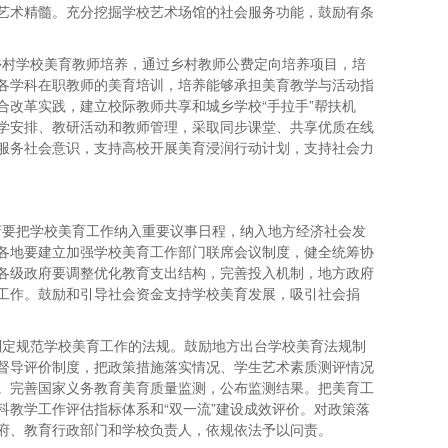
艺术精髓。充分挖掘学校艺术场馆的社会服务功能，鼓励有条
乡村学校美育教师培养，通过乡村教师公费定向培养项目，培
各学科在职教师的美育培训，培养能够承担美育教学与活动指
合改革实践，建立校际教师共享和城乡学校“手拉手”帮扶机
学安排、教研活动和教师管理，采取同步课堂、共享优质在线
服务社会意识，支持高校开展美育浸润行动计划，支持社会力
府要把学校美育工作纳入重要议事日程，纳入地方经济社会发
各地要建立加强学校美育工作部门联席会议制度，健全统筹协
各级政府要调整优化教育支出结构，完善投入机制，地方政府
工作。鼓励和引导社会资金支持学校美育发展，吸引社会捐
制定规范学校美育工作的法规。鼓励地方出台学校美育法规制
督导评价制度，把政策措施落实情况、学生艺术素质测评情况
。完善国家义务教育美育质量监测，公布监测结果。把美育工
科教学工作评估指标体系和“双一流”建设成效评价。对政策落
府、教育行政部门和学校负责人，依规依法予以问责。