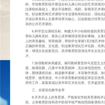
程。学前教育阶段开展适合幼儿身心特点的艺术游戏活
法课程的基础上，逐步开设舞蹈、戏剧、影视等艺术课
性。职业教育将艺术课程与专业课程有机结合，强化实
开设以审美和人文素养培养为核心、以创新能力培育为
容的公共艺术课程。
6.科学定位课程目标。构建大中小幼相衔接的美
养幼儿拥有美好、善良心灵和懂得珍惜美好事物。义务
上的审美趣味、审美格调，帮助学生掌握1至2项艺术
正确的审美观、文化观。职业教育强化艺术实践，培养
养，增强文化创新意识。高等教育阶段强化学生文化主
才。
7.加强教材体系建设。编写教材要坚持马克思主
观，格调高雅，凸显中华美育精神，充分体现思想性、
律，围绕课程目标，精选教学素材，丰富教学资源。加
线贯穿、循序渐进。中小学美育教材按规定审定后使用
用等工作，探索形成以美学和艺术史论类、艺术鉴赏类
三、全面深化教学改革
8.开齐开足上好美育课。严格落实学校美育课程
容。义务教育阶段和高中阶段学校严格按照国家课程方