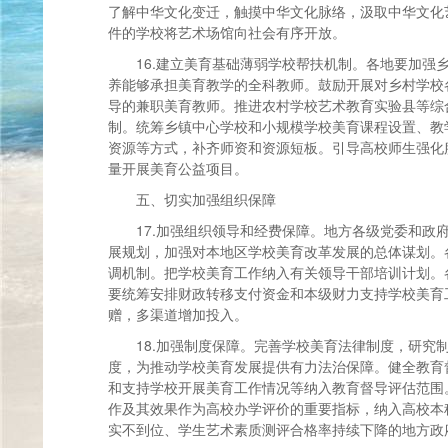
了解中华文化变迁，触摸中华文化脉络，汲取中华文化
件的学校将艺术场馆向社会有序开放。
16.建立美育基础薄弱学校帮扶机制。各地要加强
养能够承担美育教学的全科教师。鼓励开展对乡村学校
导的兼职美育教师。推进农村学校艺术教育实验县等综
制。统筹乡镇中心学校和小规模学校美育课程设置、教
资源等方式，补齐师资和资源短板。引导高校师生强化
量开展美育公益项目。
五、切实加强组织保障
17.加强组织领导和经费保障。地方各级党委和政
展规划，加强对本地区学校美育改革发展的总体谋划。
调机制。把学校美育工作纳入有关领导干部培训计划。
要统筹安排财政转移支付资金和本级财力支持学校美育
赠，多渠道增加投入。
18.加强制度保障。完善学校美育法律制度，研究
度，为推动学校美育发展提供有力法治保障。健全教育
和支持学校开展美育工作情况等纳入教育督导评估范围
作及其效果作为高校办学评价的重要指标，纳入高校本
实不到位、学生艺术素质测评合格率持续下降的地方政