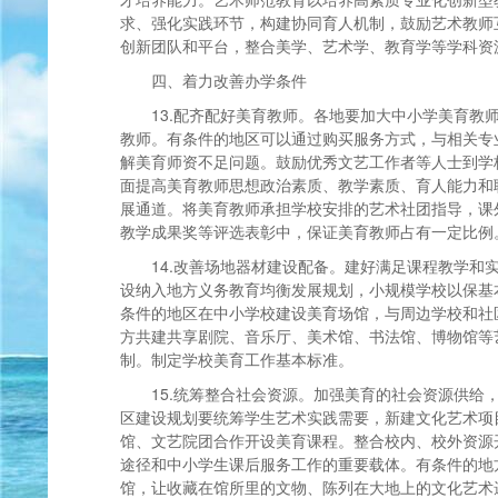
求、强化实践环节，构建协同育人机制，鼓励艺术教师
创新团队和平台，整合美学、艺术学、教育学等学科资
四、着力改善办学条件
13.配齐配好美育教师。各地要加大中小学美育教
教师。有条件的地区可以通过购买服务方式，与相关专
解美育师资不足问题。鼓励优秀文艺工作者等人士到学
面提高美育教师思想政治素质、教学素质、育人能力和
展通道。将美育教师承担学校安排的艺术社团指导，课
教学成果奖等评选表彰中，保证美育教师占有一定比例
14.改善场地器材建设配备。建好满足课程教学和
设纳入地方义务教育均衡发展规划，小规模学校以保基
条件的地区在中小学校建设美育场馆，与周边学校和社
方共建共享剧院、音乐厅、美术馆、书法馆、博物馆等
制。制定学校美育工作基本标准。
15.统筹整合社会资源。加强美育的社会资源供给
区建设规划要统筹学生艺术实践需要，新建文化艺术项
馆、文艺院团合作开设美育课程。整合校内、校外资源
途径和中小学生课后服务工作的重要载体。有条件的地
馆，让收藏在馆所里的文物、陈列在大地上的文化艺术