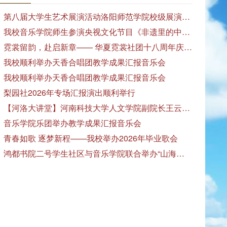
第八届大学生艺术展演活动洛阳师范学院校级展演——艺术作品专场展览在美术与艺术学院顺利开展
我校音乐学院师生参演央视文化节目《非遗里的中国》
霓裳留韵，赴启新章—— 华夏霓裳社团十八周年庆暨毕业季特别演出圆满落幕
我校顺利举办天香合唱团教学成果汇报音乐会
我校顺利举办天香合唱团教学成果汇报音乐会
梨园社2026年专场汇报演出顺利举行
【河洛大讲堂】河南科技大学人文学院副院长王云红教授应邀作专题讲座
音乐学院乐团举办教学成果汇报音乐会
青春如歌 逐梦新程——我校举办2026年毕业歌会
鸿都书院二号学生社区与音乐学院联合举办“山海诗恋”合唱思政汇报音乐会