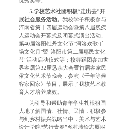
优秀奖等。
5.
学校艺术社团积极“走出去”开
展社会服务活动。
我校学子积极参与
河南省第十四届运动会暨第八届残疾
人运动会开幕式及闭幕式演出活动、
第
40
届洛阳牡丹文化节“河洛欢歌·广
场文化月”暨“洛阳市第二届惠民文化
节”活动启动仪式等；校舞蹈团参加世
界客属第
32
届恳亲大会暨首届客家民
俗文化艺术节晚会，参演《千年等候·
客家回家》节目，展示了我校艺术教
育人才培养成效。
为引导和帮助青年学生扎根祖国
大地了解国情、社情、民情，积极参
与到乡村振兴战略当中，美术与艺术
设计学院“艺行青春”乡村墙绘志愿服