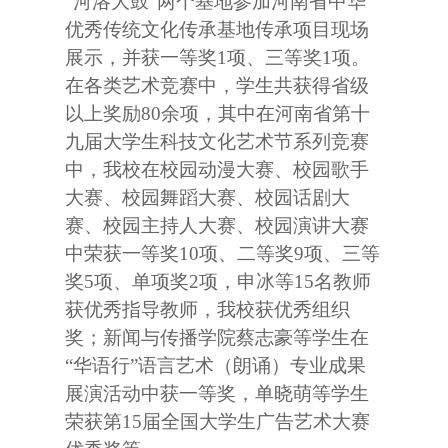
“河洛大鼓”两个基地参加河南省中华
优秀传统文化传承基地传承项目现场
展示，并获一等奖
1
项、三等奖
1
项。
在各类艺术竞赛中，学生共获得省级
以上奖励
80
余项，其中在河南省第十
九届大学生科技文化艺术节系列竞赛
中，我校在校园动漫大赛、校园歌手
大赛、校园舞蹈大赛、校园话剧大
赛、校园主持人大赛、校园演讲大赛
中荣获一等奖
10
项、二等奖
9
项、三等
奖
5
项、单项奖
2
项，申冰等
15
名教师
获优秀指导教师，我校获优秀组织
奖；新闻与传播学院蔡志豪等学生在
“华语行”语言艺术（朗诵）专业成果
展演活动中获一等奖，单晓萌等学生
荣获第
15
届全国大学生广告艺术大赛