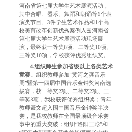
河南省第七届大学生艺术展演活动，
其中合唱、器乐、舞蹈和朗诵等
6
个表
演类节目、
3
件学生艺术作品和
1
个高
校美育改革创新优秀案例入围河南省
第七届大学生艺术展演活动现场展
演，最终获一等奖
8
项、二等奖
10
项、
三等奖
10
项，学校获评优秀组织奖。
4.
组织师生参加省级以上各类艺术
竞赛。
组织教师参加“黄河之滨音乐
周”暨第十四届中国音乐金钟奖河南选
拔赛，获一等奖
2
项、二等奖
2
项、三
等奖
3
项，我校获评优秀组织奖；青年
教师聂文超入围中国音乐金钟奖半决
赛，是我校教师在全国最顶级音乐赛
事中的重大突破；组织“洛阳三彩”和