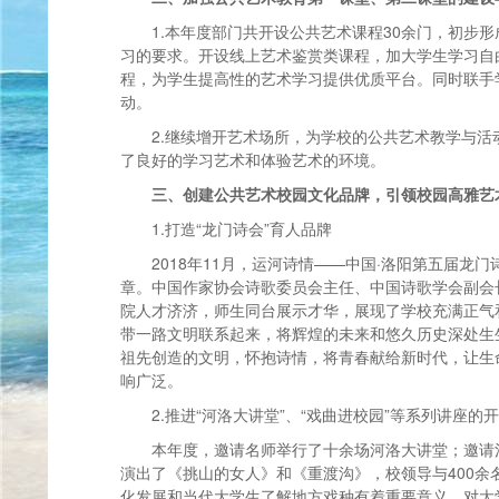
1.本年度部门共开设公共艺术课程30余门，初步
习的要求。开设线上艺术鉴赏类课程，加大学生学习自
程，为学生提高性的艺术学习提供优质平台。同时联手
动。
2.继续增开艺术场所，为学校的公共艺术教学与
了良好的学习艺术和体验艺术的环境。
三、创建公共艺术校园文化品牌，引领校园高雅艺
1.打造“龙门诗会”育人品牌
2018年11月，运河诗情——中国·洛阳第五届
章。中国作家协会诗歌委员会主任、中国诗歌学会副会
院人才济济，师生同台展示才华，展现了学校充满正气
带一路文明联系起来，将辉煌的未来和悠久历史深处生
祖先创造的文明，怀抱诗情，将青春献给新时代，让生
响广泛。
2.推进“河洛大讲堂”、“戏曲进校园”等系列讲座的
本年度，邀请名师举行了十余场河洛大讲堂；邀请
演出了《挑山的女人》和《重渡沟》，校领导与400
化发展和当代大学生了解地方戏种有着重要意义，对大