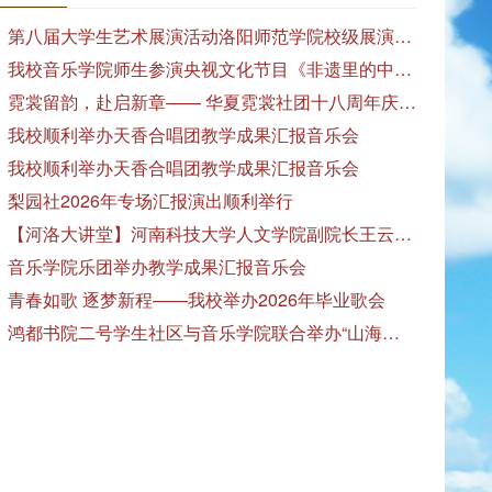
第八届大学生艺术展演活动洛阳师范学院校级展演——艺术作品专场展览在美术与艺术学院顺利开展
我校音乐学院师生参演央视文化节目《非遗里的中国》
霓裳留韵，赴启新章—— 华夏霓裳社团十八周年庆暨毕业季特别演出圆满落幕
我校顺利举办天香合唱团教学成果汇报音乐会
我校顺利举办天香合唱团教学成果汇报音乐会
梨园社2026年专场汇报演出顺利举行
【河洛大讲堂】河南科技大学人文学院副院长王云红教授应邀作专题讲座
音乐学院乐团举办教学成果汇报音乐会
青春如歌 逐梦新程——我校举办2026年毕业歌会
鸿都书院二号学生社区与音乐学院联合举办“山海诗恋”合唱思政汇报音乐会