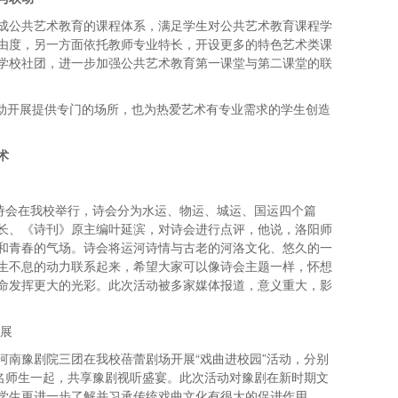
形成公共艺术教育的课程体系，满足学生对公共艺术教育课程学
由度，另一方面依托教师专业特长，开设更多的特色艺术类课
学校社团，进一步加强公共艺术教育第一课堂与第二课堂的联
活动开展提供专门的场所，也为热爱艺术有专业需求的学生创造
术
龙门诗会在我校举行，诗会分为水运、物运、城运、国运四个篇
长、《诗刊》原主编叶延滨，对诗会进行点评，他说，洛阳师
和青春的气场。诗会将运河诗情与古老的河洛文化、悠久的一
生不息的动力联系起来，希望大家可以像诗会主题一样，怀想
命发挥更大的光彩。此次活动被多家媒体报道，意义重大，影
开展
河南豫剧院三团在我校蓓蕾剧场开展“戏曲进校园”活动，分别
余名师生一起，共享豫剧视听盛宴。此次活动对豫剧在新时期文
学生更进一步了解并习承传统戏曲文化有很大的促进作用。