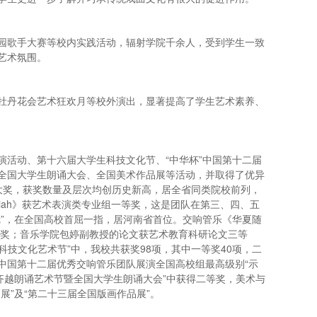
园歌手大赛等校内实践活动，辐射学院千余人，受到学生一致
艺术氛围。
牡丹花会艺术狂欢月等校外演出，显著提高了学生艺术素养、
演活动、第十六届大学生科技文化节、“中华杯”中国第十二届
全国大学生朗诵大会、全国美术作品展等活动，并取得了优异
大奖，获奖数量及层次均创历史新高，居全省同类院校前列，
jeremiah》获艺术表演类专业组一等奖，这是团队在第三、四、五
冠”，在全国高校首屈一指，居河南省首位。交响管乐《华夏随
等奖；音乐学院包婷副教授的论文获艺术教育科研论文三等
科技文化艺术节”中，我校共获奖98项，其中一等奖40项，二
”中国第十二届优秀交响管乐团队展演全国高校组最高级别“示
齐越朗诵艺术节暨全国大学生朗诵大会”中获得二等奖，美术与
展”及“第二十三届全国版画作品展”。