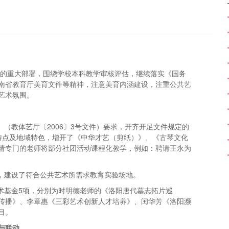
会的重大部署，围绕学校本科教学审核评估，继续落实《国务
南省教育厅美育文件等精神，注意美育内涵建设，注重公共艺
艺术氛围。
》（教体艺厅〔2006〕3号文件）要求，开齐开足文件规定的
特点及地域特色，增开了《中华才艺（剪纸）》、《古琴文化
请专门的老师将部分社团活动课程化教学，例如：聘请王永为
议，建设了符合公共艺术所需求教育实验场地。
术基金5项，分别为时明德老师的《洛阳唐代墓志拓片巡
传播》、李章惠《三彩艺术创新人才培养》、闰华芳《洛阳濒
目。
与联动