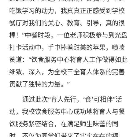
吃饭学习的动力
，
我真真正正
感受到
学校
餐厅
对我们的关心
、
教育、引导
，真的很
棒！
”
中餐时段，
一位老师
积极参与到光盘
打卡活动中，手中捧着甜美的苹果，啧啧
赞道：
“饮食服务中心将育人工作做得如此
细致、深入，为
全校
三全育人体系的完善
贡献了独特的力量。
”
通过此次
“育人先行，‘食’可相伴”活
动，我校饮食服务中心成功地将育人与餐
饮服务紧密结合，在满足师生味蕾的同
时，不仅为同学们带来了实实在在的福