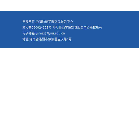
主办单位:洛阳师范学院饮食服务中心
豫IC备050024252号 洛阳师范学院饮食服务中心版权所有
电子邮箱:ysfwzx@lynu.edu.cn
地址:河南省洛阳市伊滨区吉庆路6号