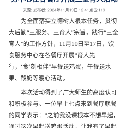
来源: 发布者: 2024年11月19日 12:41点击:
119
为全面
落实立德树人根本任务
，
贯彻
大后勤
“三服务、三育人”宗旨
，践行
“三全
育人”的工作方针，
11月10日至17日，饮
食服务中心在各餐厅开展“育人先
行，‘食’刻相伴”早餐送鸡蛋，午餐送水
果、酸奶等暖心活动。
本次活动得到了广大师生的高度认可
和积极参与。一位
早上七点来到餐厅就餐
的同学
表示：
“
之前我没课根本不想早起，
通过
这次
早起送鸡蛋
活动
，
让我
有了早起