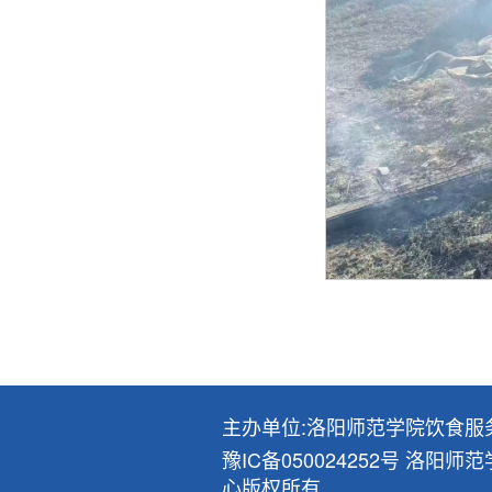
主办单位:洛阳师范学院饮食服
豫IC备050024252号 洛阳
心版权所有