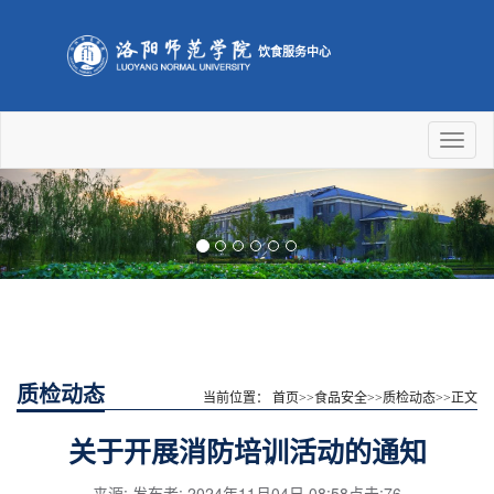
饮食服务中心
Toggl
naviga
Previous
Nex
质检动态
当前位置：
首页
>>
食品安全
>>
质检动态
>>
正文
关于开展消防培训活动的通知
来源: 发布者: 2024年11月04日 08:58点击:
76