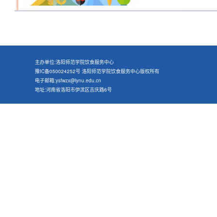
主办单位:洛阳师范学院饮食服务中心
豫IC备050024252号 洛阳师范学院饮食服务中心版权所有
电子邮箱:ysfwzx@lynu.edu.cn
地址:河南省洛阳市伊滨区吉庆路6号