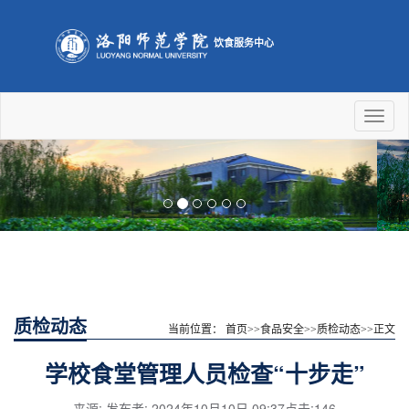
饮食服务中心
Toggl
naviga
Previous
Nex
质检动态
当前位置：
首页
>>
食品安全
>>
质检动态
>>
正文
学校食堂管理人员检查“十步走”
来源: 发布者: 2024年10月10日 09:37点击:
146