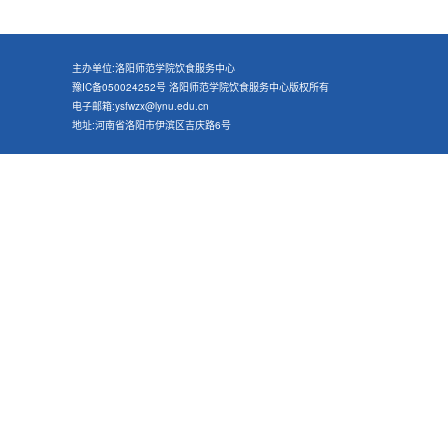
主办单位:洛阳师范学院饮食服务中心
豫IC备050024252号 洛阳师范学院饮食服务中心版权所有
电子邮箱:ysfwzx@lynu.edu.cn
地址:河南省洛阳市伊滨区吉庆路6号