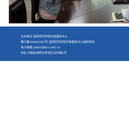
主办单位:洛阳师范学院饮食服务中心
豫IC备050024252号 洛阳师范学院饮食服务中心版权所有
电子邮箱:ysfwzx@lynu.edu.cn
地址:河南省洛阳市伊滨区吉庆路6号