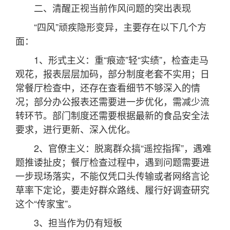
‌二、清醒正视当前作风问题的突出表现‌
‌“四风”顽疾隐形变异，主要存在以下几个方
面：‌
1、‌形式主义‌：重“痕迹”轻“实绩”，检查走马
观花，报表层层加码，部分制度老套不实用；日
常餐厅检查中，还存在查看细节不够深入的情
况；部分办公报表还需要进一步优化，需减少流
转环节。部门制度还需要根据最新的食品安全法
要求，进行更新、深入优化。
2、‌官僚主义‌：脱离群众搞“遥控指挥”，遇难
题推诿扯皮；餐厅检查过程中，遇到问题需要进
一步现场落实，不能仅凭口头传输或者网络言论
草率下定论，要走好群众路线、履行好调查研究
这个“传家宝”。
3、‌担当作为仍有短板‌