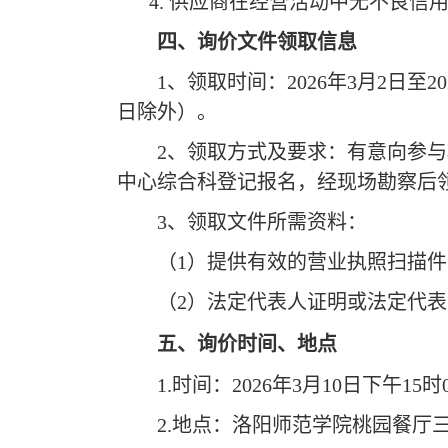
4. 供应商在经营活动中无不良
四、
询价
文件领取信息
1、领取时间：
202
6
年
3
月
2日
至
20
日除外）。
2、领取方式及要求：有意向参
中心综合科登记报名，经现场勘察后
3、领取文件所需资料：
（
1）提供有效的营业执照扫描
（
2）法定代表人证明
或
法定代表
五、
询价时间、地点
1.时间：202
6
年
3
月
10
日
下午
15
时
2.地点：洛阳师范学院
桃园餐厅