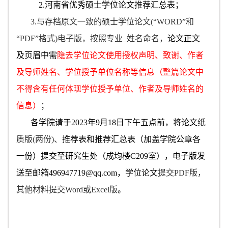
2.河南省优秀硕士学位论文推荐
汇总
表；
3.
与存档原文一致的
硕士学位论文
(“WORD
”
和
“PDF”格式)
电子版，按照专业
_姓名命名，
论文正文
及页眉中需
隐去学位论文使用授权
声明、致谢、作者
及导师姓名、学位授予单位名称等信息（整篇论文中
不得含有任何体现学位授予单位、作者及导师姓名的
信息）
；
各学院请于
20
23
年
9
月
18
日下午
五
点前
，将论文
纸
质版
(两份)、
推荐表
和
推荐汇总表（
加盖学院公章各
一份
）
提交至
研究生处
（成均楼
C209室
），电子版发
送至邮箱
496947719@qq.com，学位论文
提交
PDF
版
，
其他材料提交
Word或Excel版
。