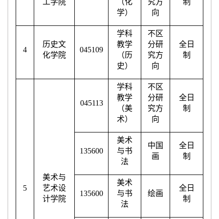
工学院
（化
究方
制
学）
向
学科
不区
历史文
教学
分研
全日
4
045109
化学院
（历
究方
制
史）
向
学科
不区
教学
分研
全日
045113
（美
究方
制
术）
向
美术
中国
全日
135600
与书
画
制
法
美术与
美术
5
艺术设
全日
135600
与书
绘画
计学院
制
法