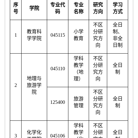
序
专业代
专业
研究
学习
学院
号
码
名称
方向
方式
不区
全日
教育科
小学
分研
制、
1
045115
学学院
教育
究方
非全
向
日制
学科
不区
教学
分研
全日
045110
（地
究方
制
地理与
理）
向
2
旅游学
院
不区
旅游
分研
全日
125400
管理
究方
制
向
学科
不区
化学化
教学
分研
全日
3
045106