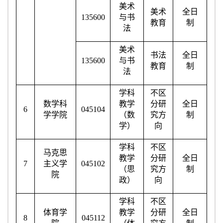
美术
美术
全日
135600
与书
教育
制
法
美术
书法
全日
135600
与书
教育
制
法
学科
不区
数学科
教学
分研
全日
6
045104
学学院
（数
究方
制
学）
向
学科
不区
马克思
教学
分研
全日
7
主义学
045102
（思
究方
制
院
政）
向
学科
不区
体育学
教学
分研
全日
8
045112