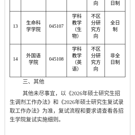
向
日制
学科
不区
生命科
教学
分研
全日
13
045107
学学院
（生
究方
制
物）
向
学科
不区
外国语
教学
分研
非全
14
045108
学院
（英
究方
日制
语）
向
三、其他
其他未尽事宜，以《2026年硕士研究生招
生调剂工作办法》和《2026年硕士研究生复试录
取工作办法》为准，复试流程和要求请查看各招
生学院复试实施细则。