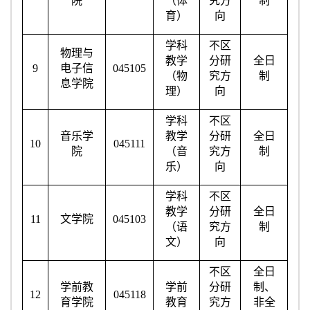
院
（体
究方
制
育）
向
学科
不区
物理与
教学
分研
全日
9
电子信
045105
（物
究方
制
息学院
理）
向
学科
不区
音乐学
教学
分研
全日
10
045111
院
（音
究方
制
乐）
向
学科
不区
教学
分研
全日
11
文学院
045103
（语
究方
制
文）
向
不区
全日
学前教
学前
分研
制、
12
045118
育学院
教育
究方
非全